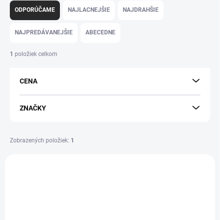
a
ODPORÚČAME
NAJLACNEJŠIE
NAJDRAHŠIE
d
e
NAJPREDÁVANEJŠIE
ABECEDNE
n
i
1
položiek celkom
e
p
CENA
r
o
d
ZNAČKY
u
k
t
Zobrazených položiek:
1
o
V
v
ý
71ESF/L
p
i
s
p