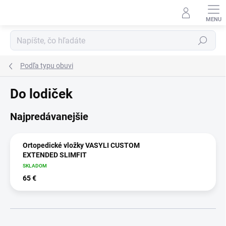
Prejsť
na
obsah
Hľadať
Podľa typu obuvi
Do lodiček
Najpredávanejšie
Ortopedické vložky VASYLI CUSTOM
EXTENDED SLIMFIT
SKLADOM
65 €
R