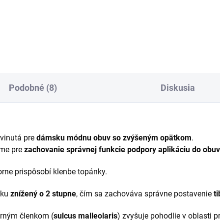
tWave Kiddo Support Max sú
chodidlá so zníženou pozdĺž
né na liečbu vbočených kolien
klenbou.
ty u detí s vysokou pozdĺžnou
bou. Poskytujú oporu, ktorá
ňuje dieťaťu...
Podobné (8)
Diskusia
vinutá pre
dámsku módnu obuv so zvýšeným opätkom
.
ame pre
zachovanie správnej funkcie podpory aplikáciu do obu
rne prispôsobí klenbe topánky.
tku
znížený o 2 stupne
, čím sa zachováva správne postavenie
t
orným členkom (
sulcus malleolaris
) zvyšuje pohodlie v oblasti p