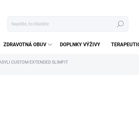
Hľadať
ZDRAVOTNÁ OBUV
DOPLNKY VÝŽIVY
TERAPEUTI
 VASYLI CUSTOM EXTENDED SLIMFIT
otenia
ZNAČKA:
VASYLI MEDICAL
65 €
Jednotková
ZVOĽTE VARIANT
cena:
VEĽKOSŤ