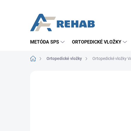
Prejsť
na
obsah
METÓDA SPS
ORTOPEDICKÉ VLOŽKY
Domov
Ortopedické vložky
Ortopedické vložky
Neohodnotené
Podrobnosti hodn