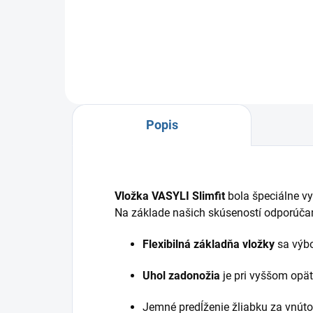
sú určené na liečbu deformít
Foo
chodidiel, kolien alebo
urče
plochonožia u detí.
a pä
klen
umož
Popis
Vložka VASYLI Slimfit
bola špeciálne vy
Na základe našich skúseností odporúč
Flexibilná základňa vložky
sa výbo
Uhol zadonožia
je pri vyššom opä
Jemné predĺženie žliabku za vnút