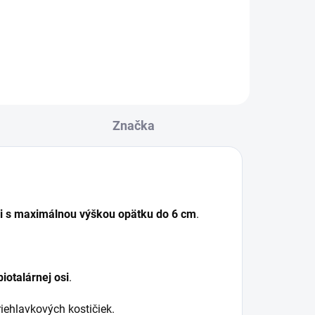
došľapu aj počas náročného
nou
športového tréningu.
Značka
vi s maximálnou výškou opätku do 6 cm
.
ibiotalárnej osi
.
riehlavkových kostičiek.