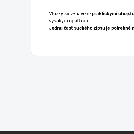
Vložky sú vybavené
praktickými obojst
vysokým opätkom.
Jednu časť suchého zipsu je potrebné n
Z