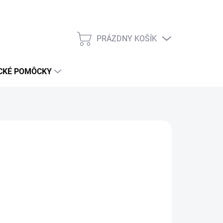
PRÁZDNY KOŠÍK
NÁKUPNÝ
KOŠÍK
CKÉ POMÔCKY