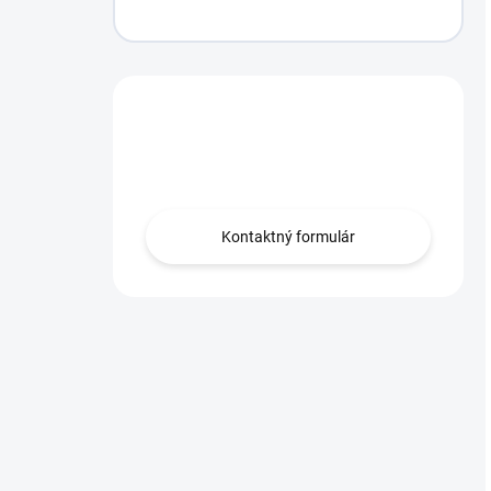
Máte otázku?
Obráťte sa na nás.
Kontaktný formulár