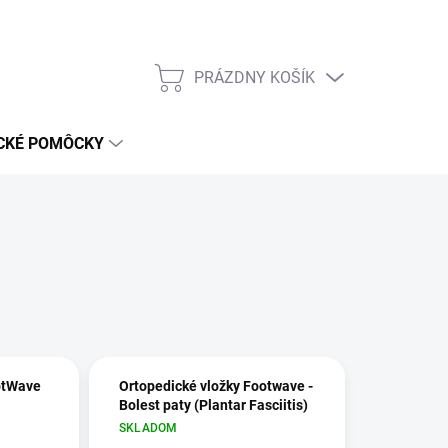
PRÁZDNY KOŠÍK
NÁKUPNÝ
KOŠÍK
CKÉ POMÔCKY
otWave
Ortopedické vložky Footwave -
Bolest paty (Plantar Fasciitis)
SKLADOM