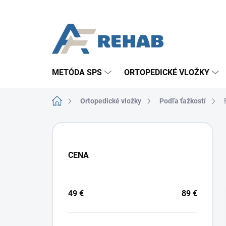
Prejsť
na
obsah
METÓDA SPS
ORTOPEDICKÉ VLOŽKY
Domov
Ortopedické vložky
Podľa ťažkostí
B
o
č
CENA
n
ý
p
a
49
€
89
€
n
e