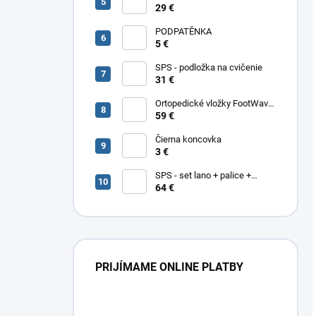
29 €
PODPATĚNKA
5 €
SPS - podložka na cvičenie
31 €
Ortopedické vložky FootWave
- Stabilní chůze (Support)
59 €
Čierna koncovka
3 €
SPS - set lano + palice +
podložka
64 €
PRIJÍMAME ONLINE PLATBY