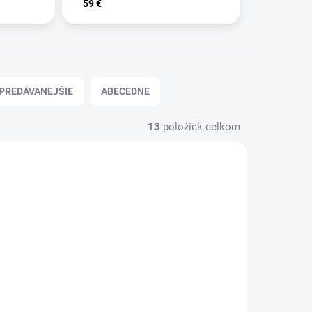
59 €
PREDÁVANEJŠIE
ABECEDNE
13
položiek celkom
IITIS-L
FLAT_FEET-L
KLADOM
SKLADOM