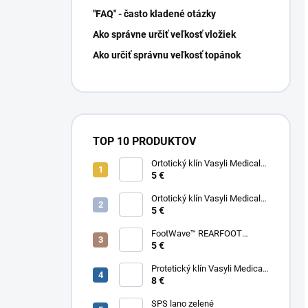
"FAQ" - často kladené otázky
Ako správne určiť veľkosť vložiek
Ako určiť správnu veľkosť topánok
TOP 10 PRODUKTOV
Ortotický klín Vasyli Medical
FOREFOOT VARUS
5 €
Ortotický klín Vasyli Medical
FOREFOOT VALGUS
5 €
FootWave™ REARFOOT
SUPINATION/PRONATION
5 €
WEDGE
Protetický klín Vasyli Medical
REARFOOT VARUS
8 €
SPS lano zelené