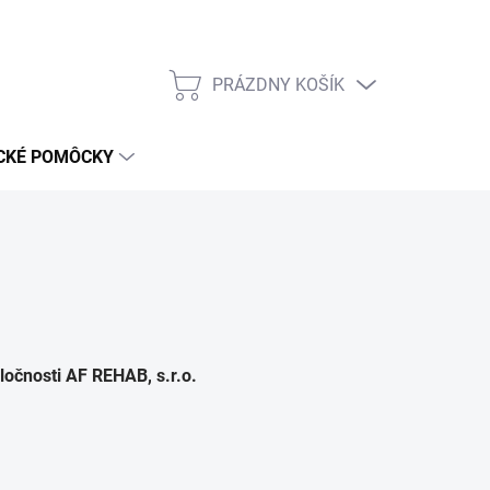
PRÁZDNY KOŠÍK
NÁKUPNÝ
KOŠÍK
CKÉ POMÔCKY
čnosti AF REHAB, s.r.o.