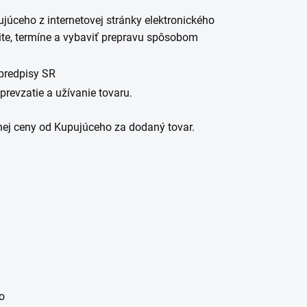
júceho z internetovej stránky elektronického
te, termíne a vybaviť prepravu spôsobom
 predpisy SR
revzatie a užívanie tovaru.
nej ceny od Kupujúceho za dodaný tovar.
o