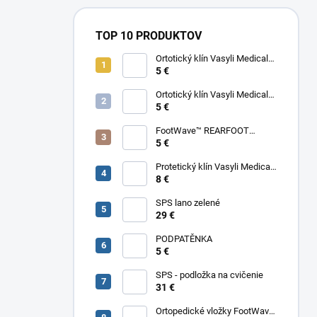
l
TOP 10 PRODUKTOV
Ortotický klín Vasyli Medical
FOREFOOT VARUS
5 €
Ortotický klín Vasyli Medical
FOREFOOT VALGUS
5 €
FootWave™ REARFOOT
SUPINATION/PRONATION
5 €
WEDGE
Protetický klín Vasyli Medical
REARFOOT VARUS
8 €
SPS lano zelené
29 €
PODPATĚNKA
5 €
SPS - podložka na cvičenie
31 €
Ortopedické vložky FootWave