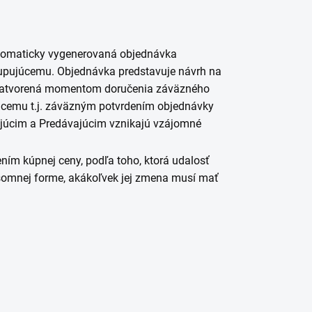
tomaticky vygenerovaná objednávka
 Kupujúcemu. Objednávka predstavuje návrh na
uzatvorená momentom doručenia záväzného
cemu t.j. záväzným potvrdením objednávky
júcim a Predávajúcim vznikajú vzájomné
ním kúpnej ceny, podľa toho, ktorá udalosť
ísomnej forme, akákoľvek jej zmena musí mať