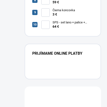
- Stabilní chůze (Support)
59 €
Čierna koncovka
3 €
SPS - set lano + palice +
podložka
64 €
PRIJÍMAME ONLINE PLATBY
Máte otázku?
Obráťte sa na nás.