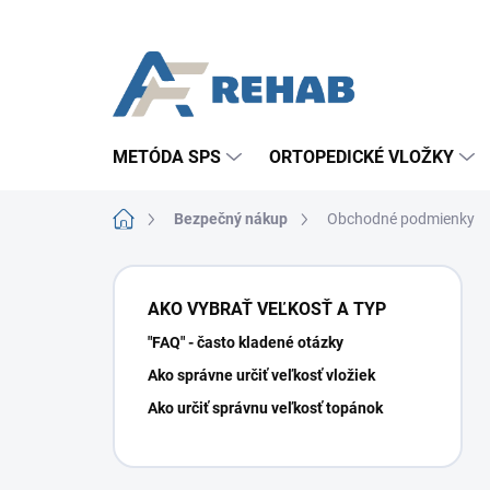
Prejsť
na
obsah
METÓDA SPS
ORTOPEDICKÉ VLOŽKY
Domov
Bezpečný nákup
Obchodné podmienky
B
o
AKO VYBRAŤ VEĽKOSŤ A TYP
č
"FAQ" - často kladené otázky
n
ý
Ako správne určiť veľkosť vložiek
p
Ako určiť správnu veľkosť topánok
a
n
e