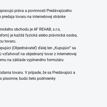
upravujú práva a povinnosti Predávajúceho
predaja tovaru na internetovej stránke
onického obchodu je AF REHAB, s.r.o,
eľom) je každá fyzická alebo právnická osoba,
ou tovaru.
pujúci (Objednávateľ) ďalej len „Kupujúci“ sa
 vzťahovať na objednaný tovar z internetovej
cemu na základe vyplneného formuláru
nia tovaru. V prípade, že sa Predávajúci a
o písomne, budú tieto podmienky