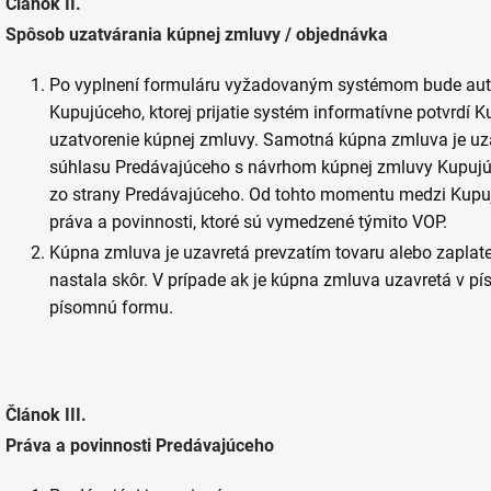
Článok II.
Spôsob uzatvárania kúpnej zmluvy / objednávka
Po vyplnení formuláru vyžadovaným systémom bude au
Kupujúceho, ktorej prijatie systém informatívne potvrdí
uzatvorenie kúpnej zmluvy. Samotná kúpna zmluva je 
súhlasu Predávajúceho s návrhom kúpnej zmluvy Kupujú
zo strany Predávajúceho. Od tohto momentu medzi Kupu
práva a povinnosti, ktoré sú vymedzené týmito VOP.
Kúpna zmluva je uzavretá prevzatím tovaru alebo zaplate
nastala skôr. V prípade ak je kúpna zmluva uzavretá v p
písomnú formu.
Článok III.
Práva a povinnosti Predávajúceho