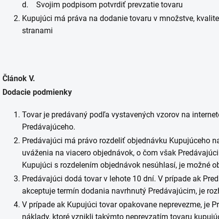
d. Svojim podpisom potvrdiť prevzatie tovaru
Kupujúci má práva na dodanie tovaru v množstve, kvali
stranami
Článok V.
Dodacie podmienky
Tovar je predávaný podľa vystavených vzorov na internet
Predávajúceho.
Predávajúci má právo rozdeliť objednávku Kupujúceho n
uváženia na viacero objednávok, o čom však Predávajúc
Kupujúci s rozdelením objednávok nesúhlasí, je možné o
Predávajúci dodá tovar v lehote 10 dní. V prípade ak Pre
akceptuje termín dodania navrhnutý Predávajúcim, je roz
V prípade ak Kupujúci tovar opakovane neprevezme, je 
náklady, ktoré vznikli takýmto neprevzatím tovaru kupujú