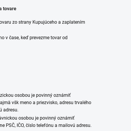
a tovare
tovaru zo strany Kupujúceho a zaplatením
o v čase, keď prevezme tovar od
fyzickou osobou je povinný oznámiť
jmä všk meno a priezvisko, adresu trvalého
vú adresu.
právnickou osobou je povinný oznámiť
 PSČ, IČO, číslo telefónu a mailovú adresu.