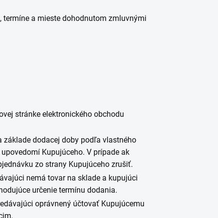
te, termíne a mieste dohodnutom zmluvnými
ovej stránke elektronického obchodu
a základe dodacej doby podľa vlastného
i upovedomí Kupujúceho. V prípade ak
bjednávku zo strany Kupujúceho zrušiť.
dávajúci nemá tovar na sklade a kupujúci
hodujúce určenie termínu dodania.
Predávajúci oprávnený účtovať Kupujúcemu
cim.