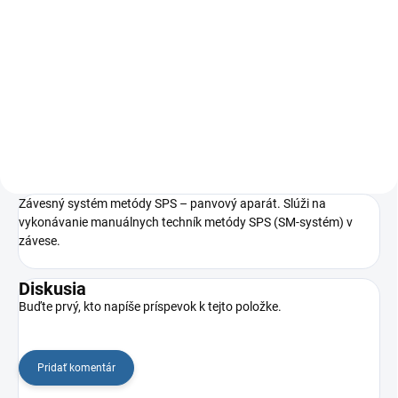
Závesný systém metódy SPS –
Závesný systém metódy SPS –
telový aparát. Slúži na
hlavový aparát. Slúži na
vykonávanie manuálnych techník
vykonávanie manuálnych techník
metódy SPS (SM-systém)
metódy SPS (SM-systém)
v závese.
v závese.
Závesný systém metódy SPS – panvový aparát. Slúži na
vykonávanie manuálnych techník metódy SPS (SM-systém) v
závese.
Diskusia
Buďte prvý, kto napíše príspevok k tejto položke.
Pridať komentár