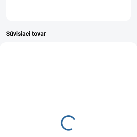
OPÝTAŤ SA
Súvisiaci tovar
78
79
SKLADOM
SKLADOM
SPS - závesný aparát
SPS - Závesný aparát
telový
hlavový
62 €
62 €
50,41 € bez DPH
50,41 € bez DPH
Do košíka
Do košíka