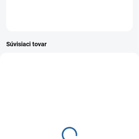
DETAILNÉ INFORMÁCIE
OPÝTAŤ SA
Súvisiaci tovar
215/CD
173/CD
SKLADOM
SKLADOM
SPS CD - Liečba bolesti
CD Šport 2
chrbtice
13 €
13 €
10,57 € bez DPH
10,57 € bez DPH