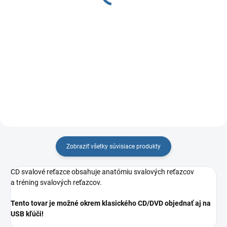
Detail
Detail
CD poukazuje na
najpoužívanejšie športy
CD liečba bolesti chrbtice je
a možnosť vzniku rôznych
doplnkom základnej knihy
svalových dysbalancií. CD
metódy SPS (SM-systém). CD je
obsahuje kondičné cviky metódy
zameraná na základné
SPS (SM-systém). CD je
informácie o metóde SPS ( SM-
zamerané hlavne na kulturistiku.
systém). Čo je metóda SPS, aké
sú základné...
Zobraziť všetky súvisiace produkty
CD svalové reťazce obsahuje anatómiu svalových reťazcov
a tréning svalových reťazcov.
Tento tovar je možné okrem klasického CD/DVD objednať aj na
USB kľúči!