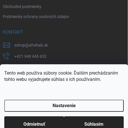
Obchodné podmienky
Podmienky ochrany osobných údajov
KONTAKT
eshop
@
afrehab.sk
+421 948 446 652
+421 903 760 233
Tento web používa súbory cookie. Ďalším prechádzaním
https://www.facebook.com/afrehab
tohto webu vyjadrujete súhlas s ich používaním.
af_rehab
Nastavenie
Copyright 2026
AF REHAB e-shop
. Všetky práva vyhradené.
Upraviť
nastavenie cookies
Odmietnuť
Súhlasím