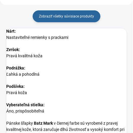
Zobraziť všetky súvisiace produkty
Nárt:
Nastaviteľné remienky s prackami
Zvršok:
Pravá kvalitná koža
Podrážka:
Ľahká a pohodlná
Podšívka:
Pravá koža
Vyberateľná stielka:
Áno, prispôsobiteľná
Pánske šľapky
Batz Mark
v čiernej farbe sú vyrobené z pravej
kvalitnej kože, ktorá zaručuje dlhú životnosť a vysoký komfort pri