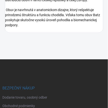
Obuv je navrhnutá v anatomickom dizajne, ktorý rešpektuje
prirodzenú štruktúru a funkciu chodidla. Vďaka tomu obuv Batz
poskytuje skutočne vysokú úroveň pohodlia a biomechanickej
podpory.
Z
á
p
ä
t
i
BEZPEČNÝ NÁKUP
e
Dodanie tovaru, osobný odber
Obchodné podmienky