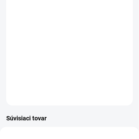
VEĽKOSŤ
−
+
Pridať do košíka
- anatomické tvarovanie
- zvršok z pravej kože
- výnimočná dvojitá podrážka
- výnimočné pohodlie – aj pri dlhšom nosení
- ľahký letný vzhľad
DETAILNÉ INFORMÁCIE
OPÝTAŤ SA
Súvisiaci tovar
1093/36
000000690/36