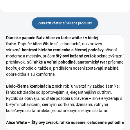
Zobraziť všetky súvisiace produkty
Dámske papuče Batz Alice vo farbe white / v bielej
farbe.
Papuče
Alice White
sú jednoduché, no zároveň
výrazné:
kontrast bieleho remienka a čiernej podošvy
pôsobí
moderne a mestsky, pričom
štýlový kožený zvršok
pekne zvýrazní
priehlavok.
Sú ľahké a veľmi pohodlné, anatomický tvar
príjemne
kopíruje chodidlo, takže aj pri dlhšom nosení zostávajú stabilné,
dobre držia a sú komfortné.
Bielo-čierna kombinácia
z nich robí univerzálny základ šatníka:
ľahko ich zladíte so športovejšími aj elegantnejšími outfitmi.
Rýchlo sa obúvajú, no stále pôsobia upravene – skvele vyzerajú s
bielymi nohavicami, čiernymi šortkami, džínsami, voľnými
košeľovými šatami alebo jednofarebnými letnými šatami.
Alice White – Štýlový zvršok, ľahké nosenie, celodenné pohodlie