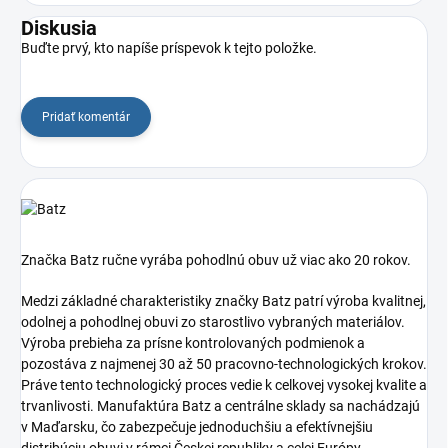
Diskusia
Buďte prvý, kto napíše príspevok k tejto položke.
Pridať komentár
Značka Batz ručne vyrába pohodlnú obuv už viac ako 20 rokov.
Medzi základné charakteristiky značky Batz patrí výroba kvalitnej,
odolnej a pohodlnej obuvi zo starostlivo vybraných materiálov.
Výroba prebieha za prísne kontrolovaných podmienok a
pozostáva z najmenej 30 až 50 pracovno-technologických krokov.
Práve tento technologický proces vedie k celkovej vysokej kvalite a
trvanlivosti. Manufaktúra Batz a centrálne sklady sa nachádzajú
v Maďarsku, čo zabezpečuje jednoduchšiu a efektívnejšiu
distribúciu obuvi v rámci Českej republiky a celej Európy.